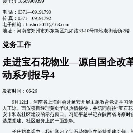
裴子淇 18569969399
电 话：0371—69191790
传 真：0371—69191792
电子邮箱：hnshcc2011@163.com
地址：河南省郑州市郑东新区九如路33-10号绿地老街会所2楼
党务工作
走进宝石花物业—源自国企改革
动系列报导4
发布时间：06-26
9月12日，河南省上海商会赴延安开展主题教育党史学习活
人王泳、西仪项目经理黄剑予以热情接待，并陪同前往“宝石
安市和谐社区建设的示范窗口。习近平总书记在陕西省考察时
基层党建、社区服务上的一面旗帜。
长庆坊参观中，我们学习了宝石花物业在坚持党建引领，智