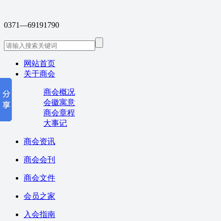
0371—69191790
网站首页
关于商会
商会概况
会徽寓意
商会章程
大事记
商会资讯
商会会刊
商会文件
会员之家
入会指南